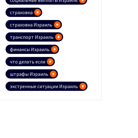
социальные выплаты Израиль
страховка
страховка Израиль
транспорт Израиль
финансы Израиль
что делать если
штрафы Израиль
экстренные ситуации Израиль