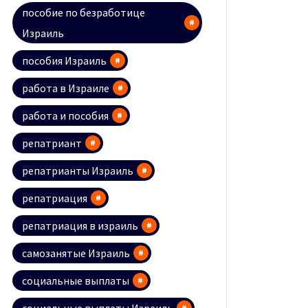
пособие по безработице
Израиль
пособия Израиль
работа в Израиле
работа и пособия
репатриант
репатрианты Израиль
репатриация
репатриация в израиль
самозанятые Израиль
социальные выплаты