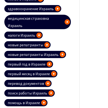
здравоохранение Израиль
медицинская страховка
Израиль
налоги Израиль
новые репатрианты
новые репатрианты Израиль
первый год в Израиле
первый месяц в Израиле
перевод документов
поиск работы Израиль
помощь в Израиле