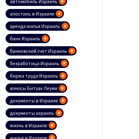
автомобиль Израиль
апостиль в Израиле
аренда жилья Израиль
банк Израиль
банковский счёт Израиль
безработица Израиль
биржа труда Израиль
взносы Битуах Леуми
документы в Израиле
документы израиль
жизнь в Израиле
жильё в Израиле