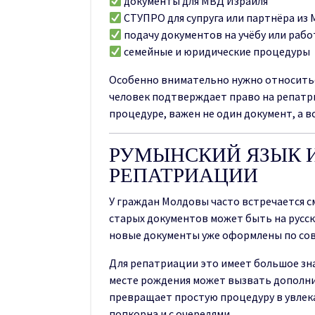
документы для МВД Израиля
СТУПРО для супруга или партнёра из
подачу документов на учёбу или рабо
семейные и юридические процедуры
Особенно внимательно нужно относиться
человек подтверждает право на репатр
процедуре, важен не один документ, а в
РУМЫНСКИЙ ЯЗЫК 
РЕПАТРИАЦИИ
У граждан Молдовы часто встречается 
старых документов может быть на русск
новые документы уже оформлены по со
Для репатриации это имеет большое зн
месте рождения может вызвать дополни
превращает простую процедуру в увлека
попкорна и с очередями.