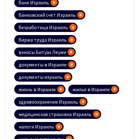
банк Израиль
банковский счёт Израиль
безработица Израиль
биржа труда Израиль
взносы Битуах Леуми
документы в Израиле
документы израиль
жизнь в Израиле
жильё в Израиле
здравоохранение Израиль
медицинская страховка Израиль
налоги Израиль