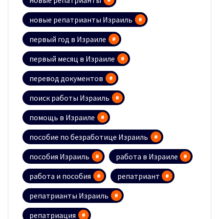
новые репатрианты
новые репатрианты Израиль
первый год в Израиле
первый месяц в Израиле
перевод документов
поиск работы Израиль
помощь в Израиле
пособие по безработице Израиль
пособия Израиль
работа в Израиле
работа и пособия
репатриант
репатрианты Израиль
репатриация