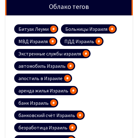
Облако тегов
Битуах Леуми
Больницы Израиля
МВД Израиля
ПДД Израиль
Экстренные службы израиля
автомобиль Израиль
апостиль в Израиле
аренда жилья Израиль
банк Израиль
банковский счёт Израиль
безработица Израиль