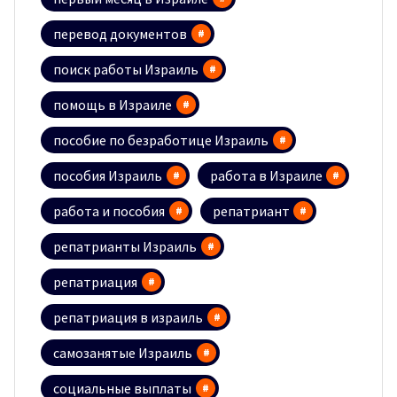
перевод документов
поиск работы Израиль
помощь в Израиле
пособие по безработице Израиль
пособия Израиль
работа в Израиле
работа и пособия
репатриант
репатрианты Израиль
репатриация
репатриация в израиль
самозанятые Израиль
социальные выплаты