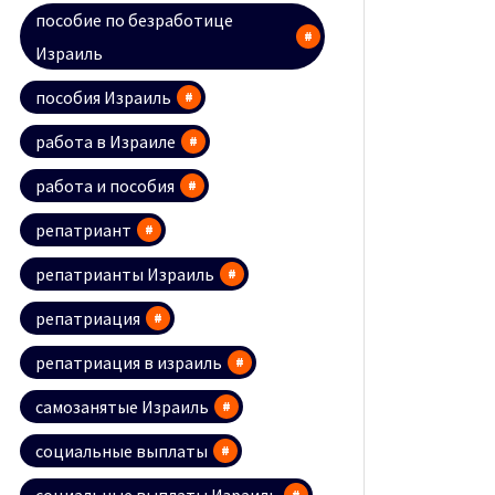
пособие по безработице
Израиль
пособия Израиль
работа в Израиле
работа и пособия
репатриант
репатрианты Израиль
репатриация
репатриация в израиль
самозанятые Израиль
социальные выплаты