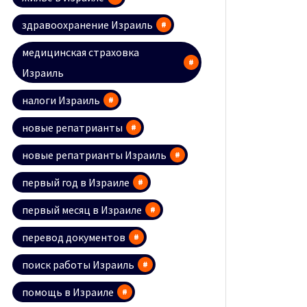
здравоохранение Израиль
медицинская страховка
Израиль
налоги Израиль
новые репатрианты
новые репатрианты Израиль
первый год в Израиле
первый месяц в Израиле
перевод документов
поиск работы Израиль
помощь в Израиле