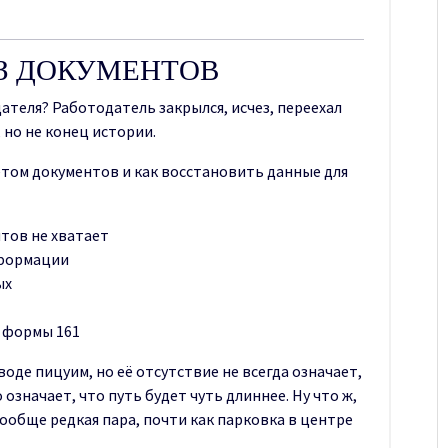
З ДОКУМЕНТОВ
ателя? Работодатель закрылся, исчез, переехал
 но не конец истории.
етом документов и как восстановить данные для
тов не хватает
нформации
ых
 формы 161
де пицуим, но её отсутствие не всегда означает,
означает, что путь будет чуть длиннее. Ну что ж,
ообще редкая пара, почти как парковка в центре