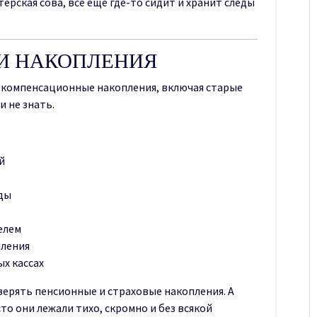
лтерская сова, всё ещё где-то сидит и хранит следы
И НАКОПЛЕНИЯ
 компенсационные накопления, включая старые
и не знать.
й
ды
елем
пления
ых кассах
верять пенсионные и страховые накопления. А
то они лежали тихо, скромно и без всякой