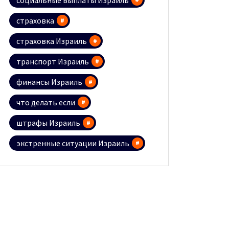
социальные выплаты Израиль
страховка
страховка Израиль
транспорт Израиль
финансы Израиль
что делать если
штрафы Израиль
экстренные ситуации Израиль