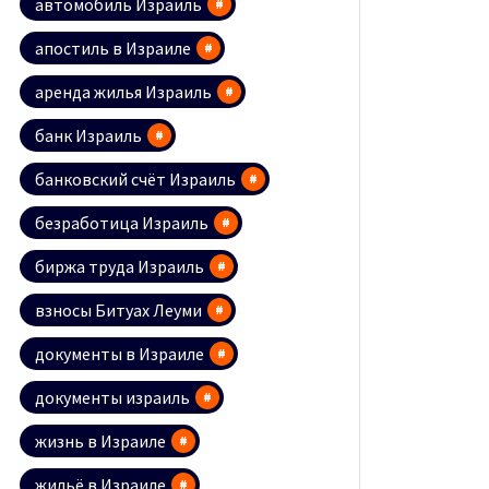
автомобиль Израиль
апостиль в Израиле
аренда жилья Израиль
банк Израиль
банковский счёт Израиль
безработица Израиль
биржа труда Израиль
взносы Битуах Леуми
документы в Израиле
документы израиль
жизнь в Израиле
жильё в Израиле