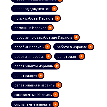
перевод документов
поиск работы Израиль
помощь в Израиле
пособие по безработице Израиль
пособия Израиль
работа в Израиле
работа и пособия
репатриант
репатрианты Израиль
репатриация
репатриация в израиль
самозанятые Израиль
социальные выплаты