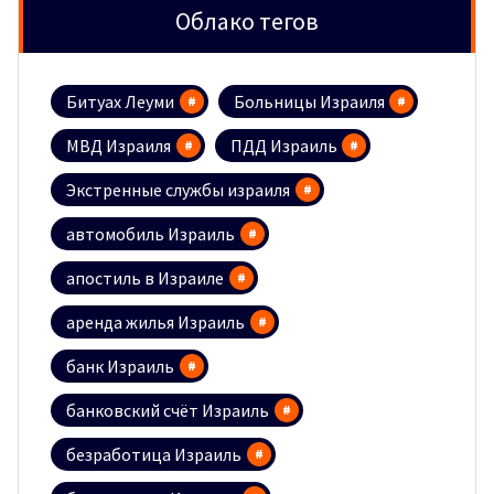
Облако тегов
Битуах Леуми
Больницы Израиля
МВД Израиля
ПДД Израиль
Экстренные службы израиля
автомобиль Израиль
апостиль в Израиле
аренда жилья Израиль
банк Израиль
банковский счёт Израиль
безработица Израиль