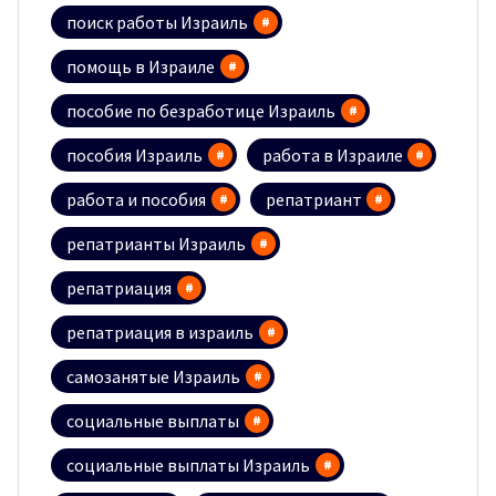
поиск работы Израиль
помощь в Израиле
пособие по безработице Израиль
пособия Израиль
работа в Израиле
работа и пособия
репатриант
репатрианты Израиль
репатриация
репатриация в израиль
самозанятые Израиль
социальные выплаты
социальные выплаты Израиль