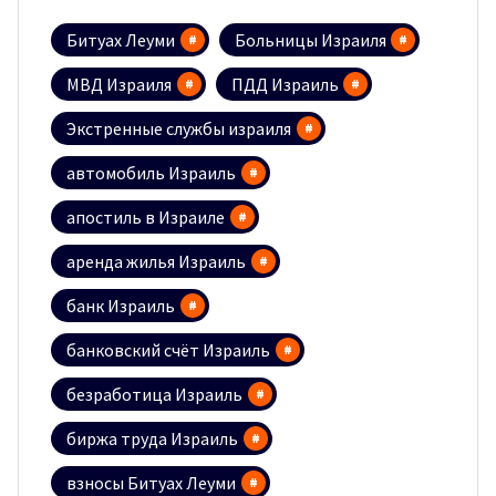
Битуах Леуми
Больницы Израиля
МВД Израиля
ПДД Израиль
Экстренные службы израиля
автомобиль Израиль
апостиль в Израиле
аренда жилья Израиль
банк Израиль
банковский счёт Израиль
безработица Израиль
биржа труда Израиль
взносы Битуах Леуми