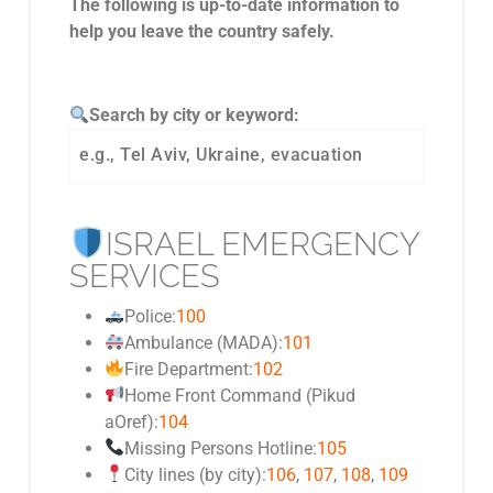
The following is up-to-date information to
help you leave the country safely.
Search by city or keyword:
ISRAEL EMERGENCY
SERVICES
Police:
100
Ambulance (MADA):
101
Fire Department:
102
Home Front Command (Pikud
aOref):
104
Missing Persons Hotline:
105
City lines (by city):
106
,
107
,
108
,
109