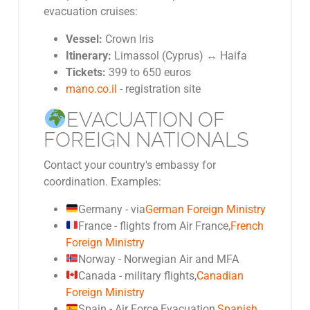
evacuation cruises:
Vessel:
Crown Iris
Itinerary:
Limassol (Cyprus) ↔ Haifa
Tickets:
399 to 650 euros
mano.co.il
- registration site
EVACUATION OF
FOREIGN NATIONALS
Contact your country's embassy for
coordination. Examples:
Germany - via
German Foreign Ministry
France - flights from Air France,
French
Foreign Ministry
Norway - Norwegian Air and MFA
Canada - military flights,
Canadian
Foreign Ministry
Spain - Air Force Evacuation,
Spanish